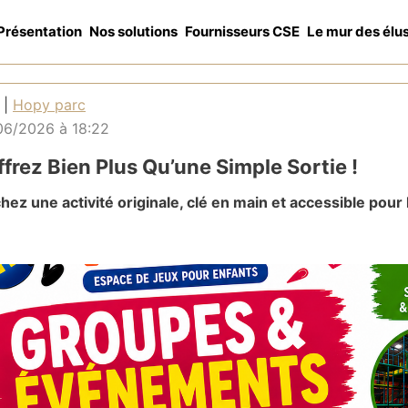
Présentation
Nos solutions
Fournisseurs CSE
Le mur des élu
 |
Hopy parc
06/2026 à 18:22
frez Bien Plus Qu’une Simple Sortie !
ez une activité originale, clé en main et accessible pour 
és ?
 Beauzelle
, c’est plus de
1000 m² de jeux indoor
pour les 
urisé, climatisé et adapté à tous les âges.
érentiels CSE
viduelles ou billetterie
Noël clés en main
amilles & événements CSE