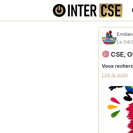
Emilien
Le 04/
CSE, Of
Vous recherch
de vos salari
Hopy Parc
un espace séc
Tarifs préf
Entrées indi
Arbres de 
Journées f