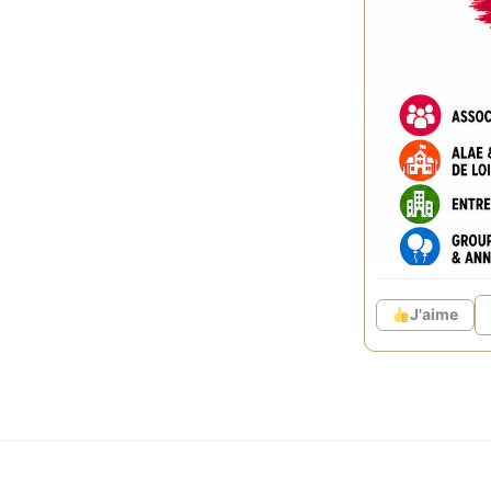
Anniversair
Laser Game
Snack sur 
Une sortie 
Faites plaisi
Devis pers
Beauzelle 
05 61 63 6
J'aime