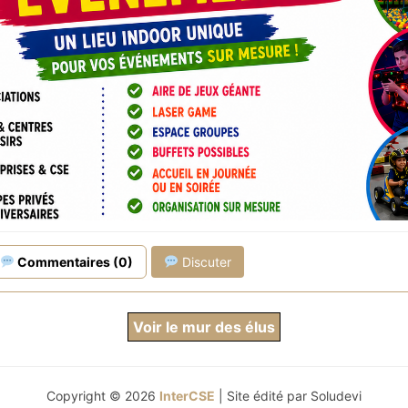
es et privatisations
 & Mini Karting
place
qui plaît autant aux enfants qu'aux parents !
r à vos collaborateurs tout en maîtrisant votre budget.
onnalisé sous 24h :
contact@hopyparc.fr
– Toulouse Nord
5 14
Commentaires (0)
Discuter
Voir le mur des élus
Copyright © 2026
InterCSE
| Site édité par
Soludevi