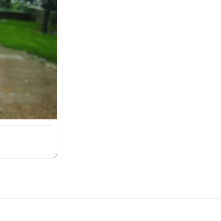
el,
teurs, de
ou de météo et
rs consignes !
sse reste la