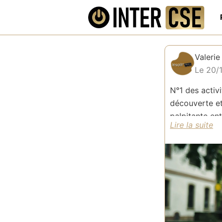
Valerie
Le 20/
N°1 des activi
découverte et
palpitante ent
immersives, f
Séminai
collabo
d’année
Pour vos proj