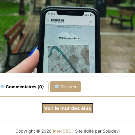
sive avec la ville ou l’endroit de votre choix (entreprise, hôt
.) comme terrain de jeu !
nome ou encadrée ?
offrent à vous !
CONCEPT AUTONOME 100% FLEXIBLE
vateur et accessible, affranchissez-vous des frais d'anima
de logistique ou encore des contraintes de disponibilités 
uand vous voulez, en toute autonomie !
Commentaires (0)
Discuter
CLASSIQUE ENCADRÉE
prendre en main par notre équipe d’animation et suivez leu
Voir le mur des élus
iez pour une version autonome ou encadrée, notre prome
intuitif, vous n’avez à vous occuper de rien !
Copyright © 2026
InterCSE
| Site édité par
Soludevi