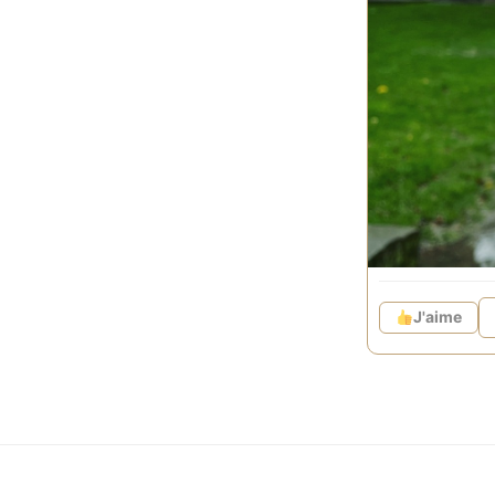
activité immer
restaurant, ..
Version auto
2 solutions s’
➔ NOUVEAU 
Résolument no
déplacement, 
jouez où et q
J'aime
➔ VERSION 
Laissez-vous 
Que vous opt
même
: très 