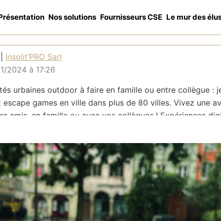
Présentation
Nos solutions
Fournisseurs CSE
Le mur des élu
 |
Insolit’PRO Sarl
11/2024 à 17:26
tés urbaines outdoor à faire en famille ou entre collègue : j
 escape games en ville dans plus de 80 villes. Vivez une a
re amis, en famille ou avec vos collègues ! Expériences dig
lexibles et autonomes.
re, incentive, intégration de no
rateurs, kick-off ou encore fête d
 ?
ets de 4 à 1000+ participants, invitez vos collaborateurs à 