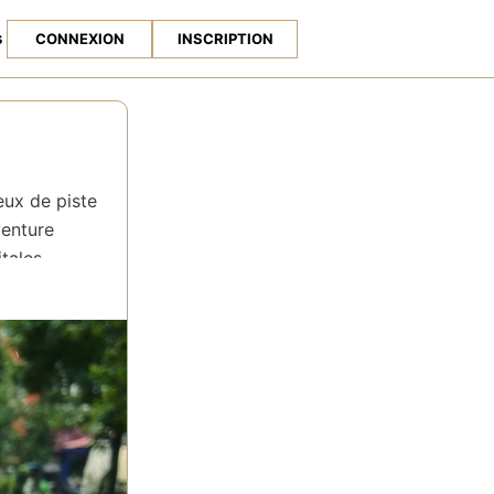
s
CONNEXION
INSCRIPTION
eux de piste
venture
itales
uveaux
e fin
vivre une