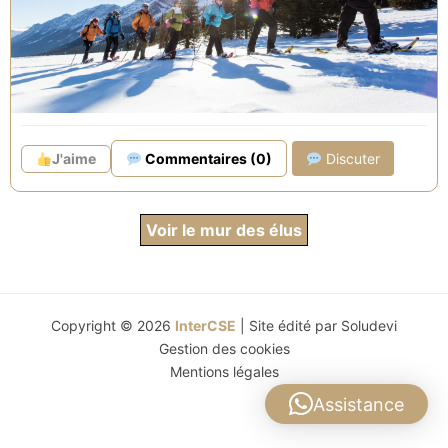
• Un hébergement avec espace de couchage privatif.
• Une restauration conviviale et savoureuse en
buffet.
• Des options de confort de restauration et
d'animations & activité en journée et en soirée.
• Un large choix d'excursions et d'activités
J'aime
Commentaires (0)
Discuter
soigneusement sélectionnées.
• Tous les plaisirs de la Neige, pré-réservez vos
remontées mécaniques*, les cours ESF et votre
Voir le mur des élus
matériel de ski.
• L'organisation de votre transport.
• Des conseils personnalisés avec un conseiller
commercial dans votre région.
Copyright © 2026
InterCSE
| Site édité par
Soludevi
Gestion des cookies
• Des devis sous 48h et un service de réservation
Mentions légales
dédié.
• Des équipes professionnelles et attentionnées dans
Assistance
nos Clubs.