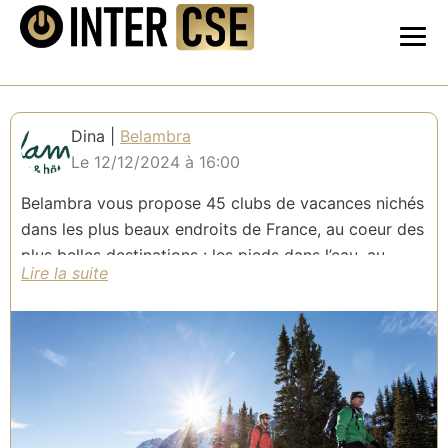
Dina |
Belambra
Le 12/12/2024 à 16:00
Belambra vous propose 45 clubs de vacances nichés
dans les plus beaux endroits de France, au coeur des
plus belles destinations : les pieds dans l’eau, au
cœur de la nature ou au pied des pistes !
Des prestations complètes étudiées pour les
groupes (à partir de 20 personnes):
• Des formules au choix : pension complète, demi-
pension ou location.