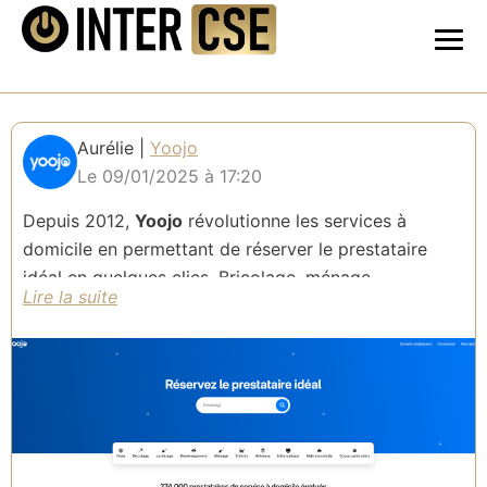
Aurélie |
Yoojo
Le 09/01/2025 à 17:20
Depuis 2012,
Yoojo
révolutionne les services à
domicile en permettant de réserver le prestataire
idéal en quelques clics. Bricolage, ménage,
jardinage... 9 univers de services disponibles partout
en France, conçus pour répondre à tous les besoins
du quotidien !
Profitez de 10 % de remise sur votre première
réservation en vous inscrivant sur Yoojo via le
bouton "Site Web". La réduction sera