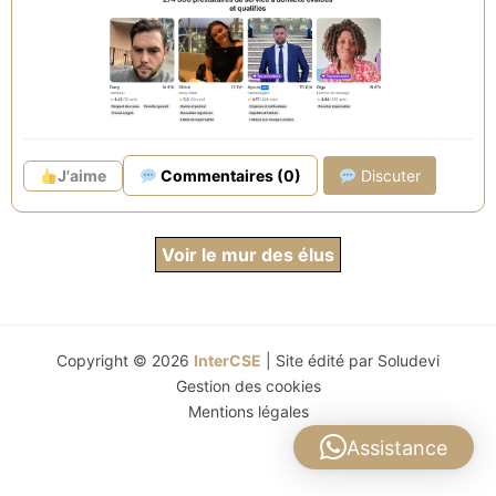
automatiquement appliquée lors de votre
réservation.
Envie d'offrir des e-cartes cadeaux Yoojo ?
Contactez-nous directement pour en savoir plus !
J'aime
Commentaires (0)
Discuter
Voir le mur des élus
Copyright © 2026
InterCSE
| Site édité par
Soludevi
Gestion des cookies
Mentions légales
Assistance