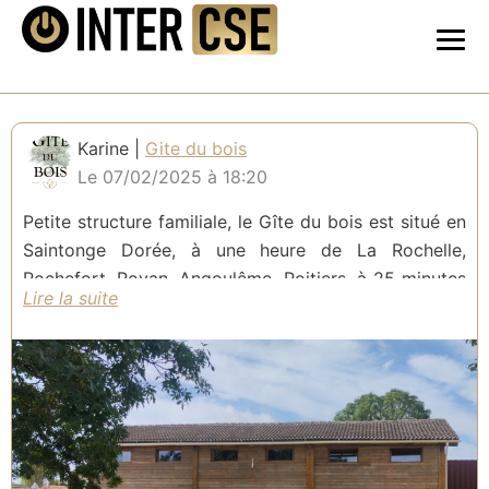
Karine |
Gite du bois
Le 07/02/2025 à 18:20
Petite structure familiale, le Gîte du bois est situé en
Saintonge Dorée, à une heure de La Rochelle,
Rochefort, Royan, Angoulême, Poitiers, à 25 minutes
de Saintes et de Cognac. Le domaine est idéalement
situé pour de nombreuses activités sportives,
ludiques mais aussi de belles visites culturelles et
historiques.
Situés sur un parc de 3000m², au centre d’un bourg
de campagne entouré de champs et de vignes,