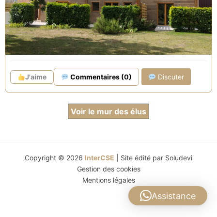
spacieux et confortables, bien équipés, chacun des
gîtes avec sa terrasse privative saura vous séduire.
Vous aurez également plaisir à vous ressourcer au
Gîte du bois en profitant du parc, de ses jeux et de
sa piscine chauffée en période estivale.
J'aime
Commentaires (0)
Discuter
Chacun de nos 3 gites vous propose :
Voir le mur des élus
Au rez-de-chaussée une grande pièce de vie de 32
m² comprenant : une cuisine équipée avec coin
repas, plaque de cuisson, four, four à micro-onde,
réfrigérateur congélateur, lave-vaisselle, cafetière,
Copyright © 2026
InterCSE
| Site édité par
Soludevi
grille pain, bouilloire, Tassimo, ustensiles de cuisine,
Gestion des cookies
Mentions légales
couverts, assiettes, bols, … un espace salon avec
canapé, fauteuil, luminaire d’ambiance, tablette, …
Assistance
A l’étage : deux belles chambres de 11 m² chacune,