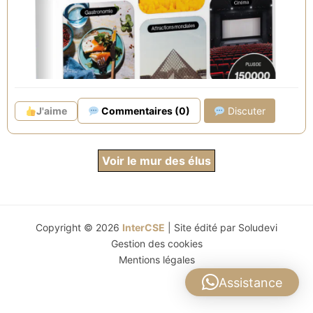
Liste :
The Fork
(gastronomie) –
Accor
(Voyage et Hospitalité) –
AbracadaRoom
(séjours insolites) –
Cap Adrénaline
(sport et loisir)
–
Fever
(Culture et divertissement) –
Eataly
(cours de cuisine et terroir italien)
Twill
(œnologie)
J'aime
Commentaires (0)
Discuter
Voir le mur des élus
Copyright © 2026
InterCSE
| Site édité par
Soludevi
Gestion des cookies
Mentions légales
Assistance