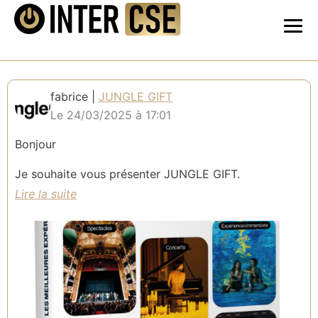
fabrice |
JUNGLE GIFT
Le 24/03/2025 à 17:01
Bonjour
Je souhaite vous présenter JUNGLE GIFT.
Nous intervenons en marque blanche pour des sociétés leader
dans leur secteur (cf liste ci dessous ) qui ont de vraies
plateformes et des prestations expérientielles reconnues et de
qualité (notés 4.6/5
sur les sites spécialisés (Avis Vérifiés et
Trustpilot) sous forme de coffrets personnalisés, flexibles sous
format digital ou physique avec un accompagneemnt dédié.