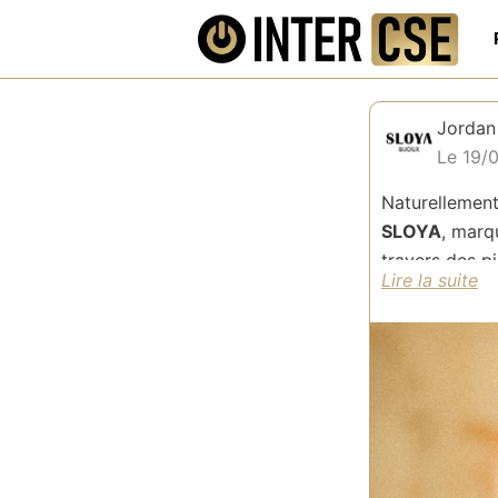
Jordan
Le 19/
Naturellement
SLOYA
, marq
travers des p
boutique chal
originaux. SL
accompagnero
Conçus à Besa
de satisfaire s
Grâce à un ré