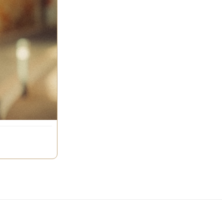
 travers le
ites séries, à
e et
2 ans !