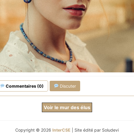
a main dont les matériaux sont précieusement sélectionnés à
elets, boucles d'oreilles, bagues et parures, fabriqués en pet
s femmes distinguées, raffinées et singulières.
e pour l'environnement grâce à son soutien pour l'apicultur
de rûches.
vons les abeilles !
risés, livraison offerte pour l'achat d'un bijou et garantie 
Commentaires (0)
Discuter
Voir le mur des élus
Copyright © 2026
InterCSE
| Site édité par
Soludevi