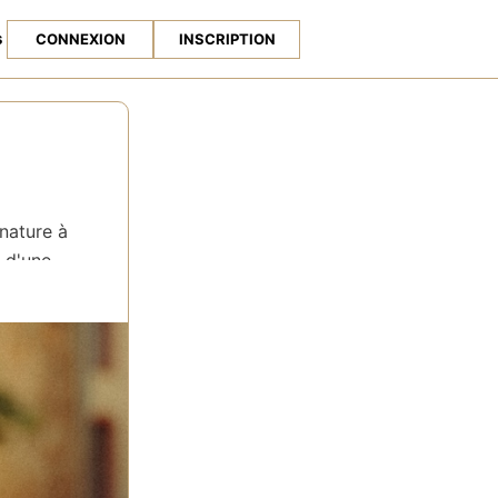
s
CONNEXION
INSCRIPTION
 nature à
e d'une
ssoires
e mode qui les
nouvelées afin
rque propose