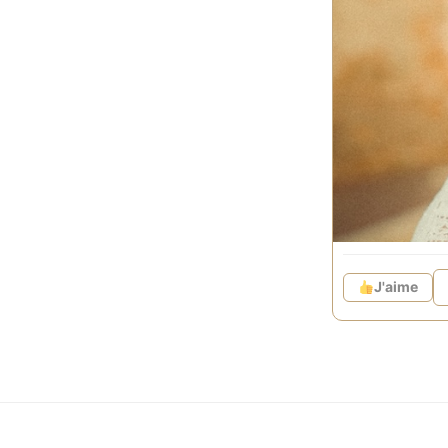
des bijoux
fabriqués à l
monde.
Colliers, brac
destination de
Sloya s'engag
l'acquisition 
Ensemble, sau
Paiements sécu
J'aime