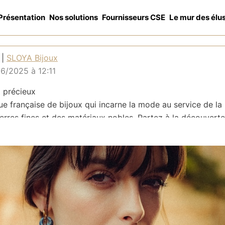
Présentation
Nos solutions
Fournisseurs CSE
Le mur des élu
 |
SLOYA Bijoux
06/2025 à 12:11
 précieux
ue française de bijoux qui incarne la mode au service de la
ierres fines et des matériaux nobles. Partez à la découvert
eureuse avec des bijoux empierrés d'exception et des acce
OYA a pour ambition d'offrir aux femmes les accessoires d
nt au quotidien.
nçon, les collections SLOYA sont variées et sans cesse re
a clientèle.
el savoir-faire et une forte passion pour les pierres, la ma