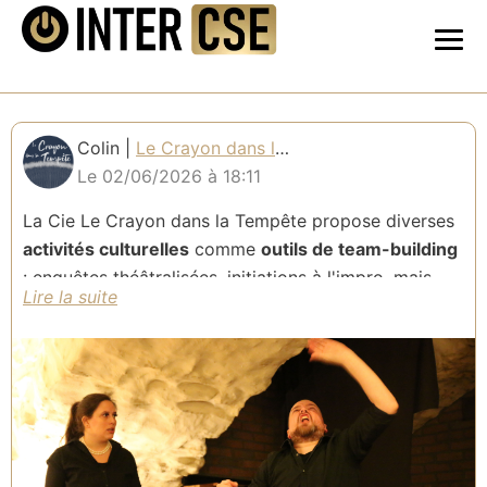
Colin |
Le Crayon dans la Tempête
Le 02/06/2026 à 18:11
La Cie Le Crayon dans la Tempête propose diverses
activités culturelles
comme
outils de team-building
: enquêtes théâtralisées, initiations à l'impro, mais
aussi des spectacles d'impro et de contes à voir en
famille !
La compagnie est basée à Lyon ; nous pouvons nous
déplacer dans la région au-delà pour des
interventions au sein des murs des entreprises.
Propositions :