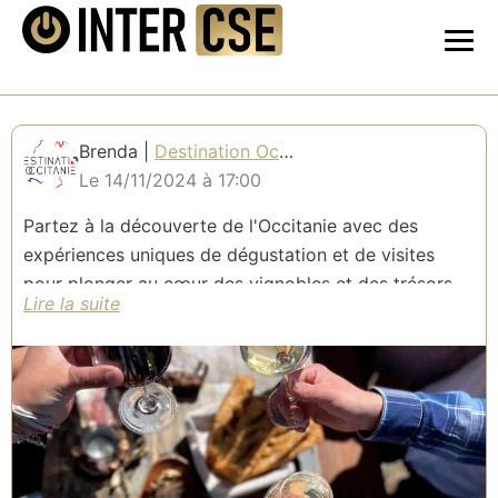
Brenda |
Destination Occitanie
Le 14/11/2024 à 17:00
Partez à la découverte de l'Occitanie avec des
expériences uniques de dégustation et de visites
pour plonger au cœur des vignobles et des trésors
de la région, accompagnés par une experte
passionnée qui fera de votre séjour un moment
inoubliable !
Destination Occitanie met en lumière chaque
appellation viticole en offrant la découverte de la
région à travers 5 circuits œnotouristiques en