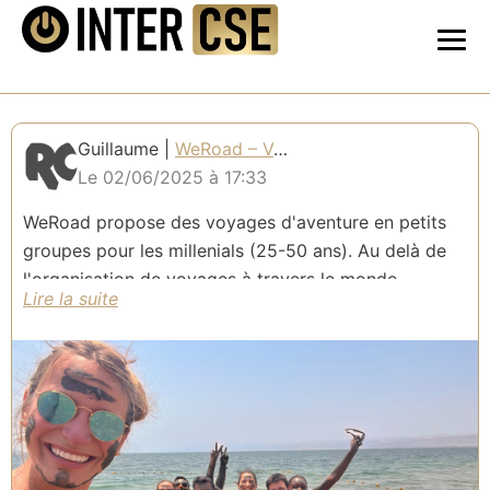
Guillaume |
WeRoad – Voyages d'aventure en petits groupes
Le 02/06/2025 à 17:33
WeRoad propose des voyages d'aventure en petits
groupes pour les millenials (25-50 ans). Au delà de
l'organisation de voyages à travers le monde,
WeRoad propose aux entreprises des réductions
pour les CSE, des d'évènements pour les entreprises
ainsi que l'organisation de voyages pour les CSE.
Nous sommes à votre disposition pour mettre en
place ces avantages, gratuits pour vos équipes !