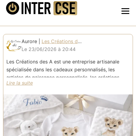
Aurore |
Les Créations des A
Le 23/06/2026 à 20:44
Les Créations des A est une entreprise artisanale
spécialisée dans les cadeaux personnalisés, les
articles de naissance personnalisés, les créations
parfumées (bougies, fondants, diffuseurs de voiture,
etc...) et les créations décoratives.
Nous proposons aux CSE et à leurs salariés des
créations uniques, fabriquées avec soin en France,
pour toutes les occasions.
Offre partenaire CSE : bénéficiez de -10% sur toute