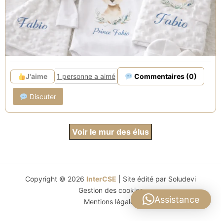
la boutique dès 30€ d'achat.
Découvrez toutes nos créations sur :
www.lescreationsdesa.com
J'aime
1 personne a aimé
Commentaires (0)
Discuter
Voir le mur des élus
Copyright © 2026
InterCSE
| Site édité par
Soludevi
Gestion des cookies
Assistance
Mentions légales